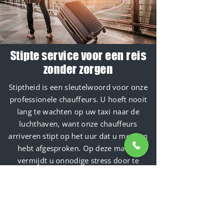
Stipte service voor een reis
zonder zorgen
Stiptheid is een sleutelwoord voor onze
professionele chauffeurs. U hoeft nooit
lang te wachten op uw taxi naar de
luchthaven, want onze chauffeurs
arriveren stipt op het uur dat u met hen
hebt afgesproken. Op deze manier
vermijdt u onnodige stress door te
piekeren of u al dan niet uw vlucht zult
halen. Wij zorgen ervoor dat u ruim op
tijd op de luchthaven van afspraak
aankomt waardoor u uw reis begint